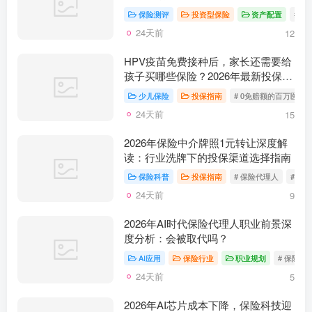
选？
保险测评
投资型保险
资产配置
# 
24天前
12
HPV疫苗免费接种后，家长还需要给
孩子买哪些保险？2026年最新投保指
南
少儿保险
投保指南
# 0免赔额的百万医疗
24天前
15
2026年保险中介牌照1元转让深度解
读：行业洗牌下的投保渠道选择指南
保险科普
投保指南
# 保险代理人
# 《
24天前
9
2026年AI时代保险代理人职业前景深
度分析：会被取代吗？
AI应用
保险行业
职业规划
# 保险代
24天前
5
2026年AI芯片成本下降，保险科技迎