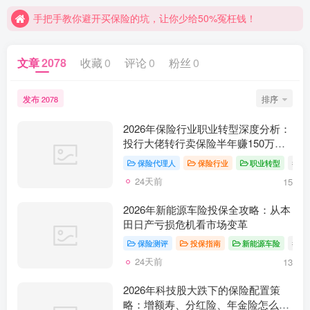
手把手教你避开买保险的坑，让你少给50%冤枉钱！
文章
2078
收藏
0
评论
0
粉丝
0
发布
排序
2078
2026年保险行业职业转型深度分析：
投行大佬转行卖保险半年赚150万，
现在入行还来得及吗？
保险代理人
保险行业
职业转型
# 
24天前
15
2026年新能源车险投保全攻略：从本
田日产亏损危机看市场变革
保险测评
投保指南
新能源车险
# 
24天前
13
2026年科技股大跌下的保险配置策
略：增额寿、分红险、年金险怎么