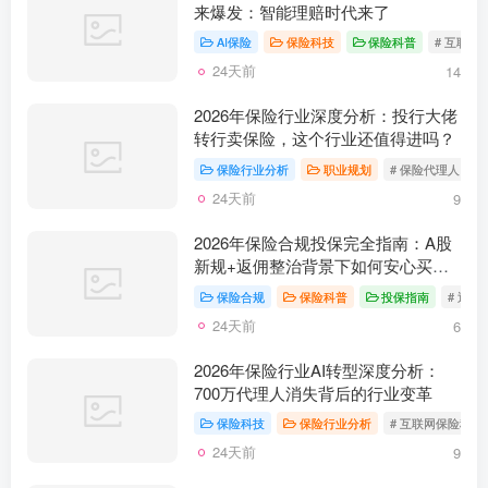
来爆发：智能理赔时代来了
AI保险
保险科技
保险科普
# 互联网
24天前
14
2026年保险行业深度分析：投行大佬
转行卖保险，这个行业还值得进吗？
保险行业分析
职业规划
# 保险代理人
#
24天前
9
2026年保险合规投保完全指南：A股
新规+返佣整治背景下如何安心买保
险？
保险合规
保险科普
投保指南
# 返佣
24天前
6
2026年保险行业AI转型深度分析：
700万代理人消失背后的行业变革
保险科技
保险行业分析
# 互联网保险科技
24天前
9