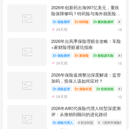
2026年创新药出海997亿美元，重疾
险保障够吗？特药险与海外就医险深
度解析
保险测评
特药险
重疾险测评
# ​ 
24天前
15
2026年台风季保险理赔全攻略：车险
+家财险理赔避坑指南
保险测评
家财险
新能源车险
# 保
24天前
15
2026年保险返佣整治深度解读：监管
加码，投保人该如何应对？
保险监管
保险科普
投保指南
# 返佣
24天前
12
2026年AI时代保险代理人转型深度测
评：从推销到顾问的进化路径
保险代理人
# 职业转型
# 《深圳市保险行业