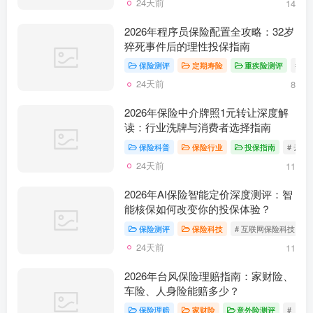
24天前
14
2026年程序员保险配置全攻略：32岁
猝死事件后的理性投保指南
保险测评
定期寿险
重疾险测评
# 
24天前
8
2026年保险中介牌照1元转让深度解
读：行业洗牌与消费者选择指南
保险科普
保险行业
投保指南
# 云慧
24天前
11
2026年AI保险智能定价深度测评：智
能核保如何改变你的投保体验？
保险测评
保险科技
# 互联网保险科技
#
24天前
11
2026年台风保险理赔指南：家财险、
车险、人身险能赔多少？
保险理赔
家财险
意外险测评
# 摩