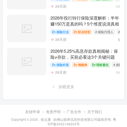
24天前
11
2026年投行转行保险深度解析：半年
赚150万是真的吗？5个维度说清真相
保险行业
职业转型
# 保险代理人
# 投
24天前
5
2026年5.25%高息存款真相揭秘：保
险≠存款，买前必看这3个关键问题
保险科普
增额寿
理财避坑
# 保险避
24天前
11
加载更多
友链申请
免责声明
广告合作
关于我们
Copyright © 2025 ·
保点通
· 由
佛山烁果信息科技有限公司
版权所有.
粤
ICP备2022149204号