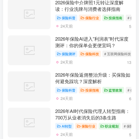
2026保险中介牌照1元转让深度解
读：行业洗牌与消费者选择指南
保险科普
保险行业
投保指南
# 保险
24天前
5
2026年保险AI进入”利润表”时代深度
测评：你的保单会更便宜吗？
保险测评
保险科技
# 互联网保险科技
#
24天前
13
2026年保险返佣整治升级：买保险如
何避免踩坑？深度解析
保险科普
投保指南
监管政策
# 保险
24天前
6
2026年AI时代保险代理人转型指南：
700万从业者消失后的3条生路
AI转型
保险行业
职业规划
# 保险代
24天前
5