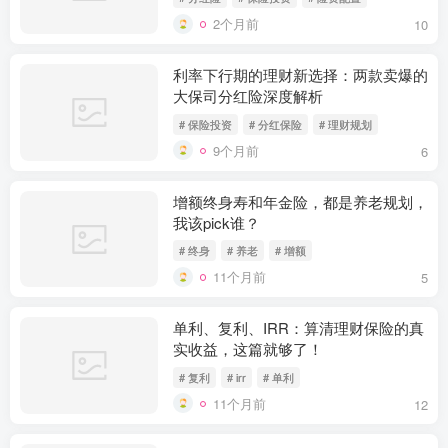
2个月前
10
利率下行期的理财新选择：两款卖爆的
大保司分红险深度解析
# 保险投资
# 分红保险
# 理财规划
9个月前
6
增额终身寿和年金险，都是养老规划，
我该pick谁？
# 终身
# 养老
# 增额
11个月前
5
单利、复利、IRR：算清理财保险的真
实收益，这篇就够了！
# 复利
# irr
# 单利
11个月前
12