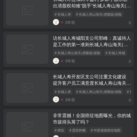
出清股权却难“脱手”长城人寿山海关(虎
啸版)保险
# 长城人寿
# 长城人寿山海关(虎啸版)保险
3年前
0
访长城人寿城阳支公司郭峰：真诚待人
是工作的第一准则长城人寿山海关(虎
啸版)保险
# 长城人寿山海关(虎啸版)保险
# 长城人寿城
3年前
0
长城人寿开发区支公司注重文化建设
提升客户员工满意度长城人寿山海关
(虎啸版)保险
# 长城人寿
# 长城人寿山海关(虎啸版)保险
# 长
3年前
0
非常震撼！全国癌症地图曝光，你的城
市拔得头筹了吗？
# 癌症
# 恶性肿瘤
# 中国省级癌症地图