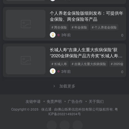
个人养老金保险版细则发布：可提供年
金保险、两全保险等产品
# 两全保险
# 年金保险
# 个人养老金保险
3年前
0
长城人寿“吉康人生重大疾病保险”获
“2020金牌保险产品方舟奖”长城人寿山
海关虎啸版保险
# 长城人寿
# 吉康人生重大疾病保险
# 2020金
3年前
0
加载更多
友链申请
免责声明
广告合作
关于我们
Copyright © 2025 ·
保点通
· 由
佛山烁果信息科技有限公司
版权所有.
粤
ICP备2022149204号