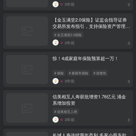
3年前
0
【金玉满堂2.0保险】证监会指导证券
交易所发布指引，支持保险资产管理公
司开展ABS及REITs业务。
# 金玉满堂2.0保险
3年前
0
惊！4成家庭年保险预算超一万！
# 保险
# 家庭年保险
# 报复性
3年前
0
信美相互人寿获批增资1.76亿元 涌金
系增加投资
# 信美相互人寿
3年前
0
长城人寿连续两年盈利 多家小股东欲