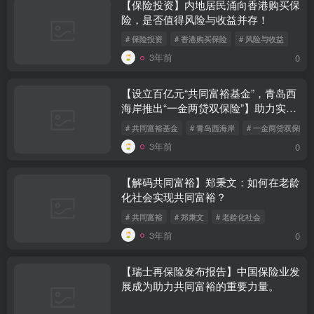
【保险投资】内地居民涌向香港购买保
险，是否值得风险与收益并存！
# 保险投资
# 香港购买保险
# 风险与收益
3年前
0
【设立百亿元“共同富裕基金”，青岛西
海岸推出“一金两贷双保险”】助力实现
共同富裕目标
# 共同富裕基金
# 青岛西海岸
# 一金两贷双保险
3年前
0
【解码共同富裕】郑秉文：如何在老龄
化社会实现共同富裕？
# 共同富裕
# 郑秉文
# 老龄化社会
3年前
0
【瑞士再保险发布报告】中国保险业发
展成为助力共同富裕的重要力量。